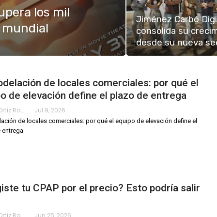
pera los mil
Jiménez Carbó Digi
a mundial
consolida su creci
desde su nueva se
elación de locales comerciales: por qué el
o de elevación define el plazo de entrega
Karimy Ortíz Ramos
Jul 9, 2026
ción de locales comerciales: por qué el equipo de elevación define el
 entrega
iste tu CPAP por el precio? Esto podría salir
Karimy Ortíz Ramos
Jun 25, 2026