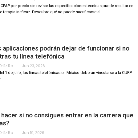
n CPAP por precio sin revisar las especificaciones técnicas puede resultar en
 terapia ineficaz. Descubre qué no puede sacrificarse al
…
 aplicaciones podrán dejar de funcionar si no
tras tu línea telefónica
Karimy Ortíz Ramos
Jun 23, 2026
 del 1 de julio, las líneas telefónicas en México deberán vincularse a la CURP
r.
hacer si no consigues entrar en la carrera que
ías?
Karimy Ortíz Ramos
Jun 19, 2026