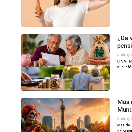
¿De v
pens
El SAT a
ISR. Inf
Más d
Mundi
Más de 1
de Muer