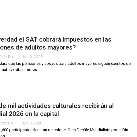
erdad el SAT cobrará impuestos en las
iones de adultos mayores?
Karimy Ortíz Ramos
Jun 6, 2026
clara que las pensiones y apoyos para adultos mayores siguen exentos de
órmate y evita rumores
e mil actividades culturales recibirán al
al 2026 en la capital
Karimy Ortíz Ramos
Jun 3, 2026
,600 participantes llenarán de color el Gran Desfile Mundialista por el Día
tos.