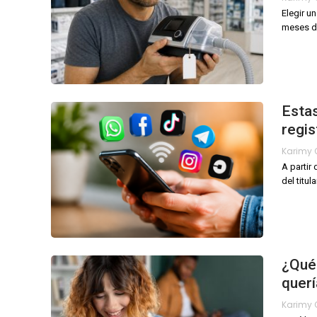
Elegir u
meses de
Estas
regis
A partir
del titula
¿Qué 
quer