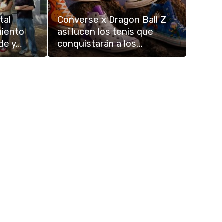
tal
Converse x Dragon Ball Z:
miento
así lucen los tenis que
de y…
conquistarán a los…