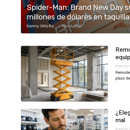
Spider-Man: Brand New Day su
millones de dólares en taquill
Karimy Ortíz Ramos
Ago 4, 2026
Remod
equip
Remodela
plazo de
¿Eleg
mal