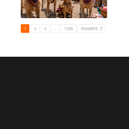
1
2
3
…
7,225
SIGUIENTE