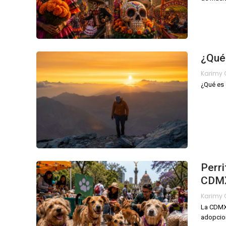
¿Qué 
¿Qué es 
Perri
CDM
La CDMX 
adopcion