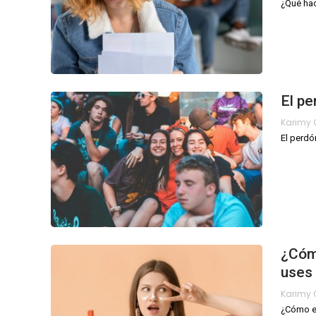
¿Qué hac
El pe
El perdó
¿Cómo
uses 
¿Cómo el